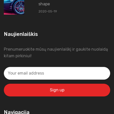
shape
2020-05-19
Naujienlaiškis
Prenumeruokite mūsų naujienlaiškį ir gaukite nuolaidą
kitam pirkiniui!
Navigacija