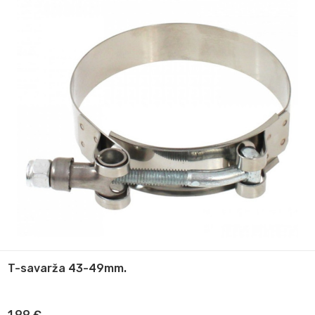
T-savarža 43-49mm.
1,99
€