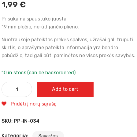
1,99
€
Prisukama spaustuko juosta.
19 mm pločio, nerūdijančio plieno.
Nuotraukoje pateiktos prekės spalvos, užrašai gali truputi
skirtis, o aprašyme pateikta informacija yra bendro
pobūdžio, tad gali būti paminėtos ne visos prekės savybės.
10 in stock (can be backordered)
Add to cart
Pridėti į norų sąrašą
SKU:
PP-IN-034
Kategorija:
Sąvaržos