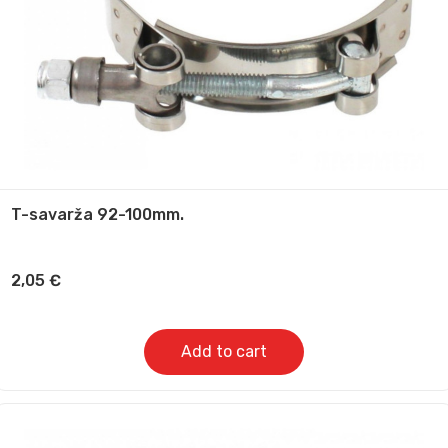
T-savarža 92-100mm.
2,05
€
Add to cart