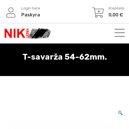
Login here
Krepšelis
Paskyra
0,00
€
T-savarža 54-62mm.