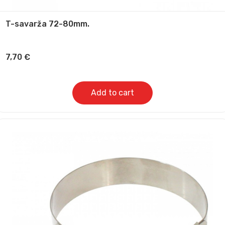
T-savarža 72-80mm.
7,70
€
Add to cart