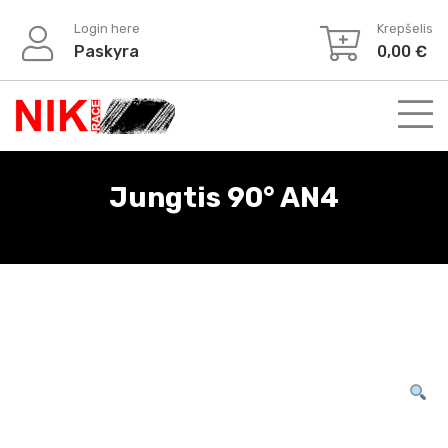
Login here
Krepšelis
Paskyra
0,00
€
Jungtis 90° AN4