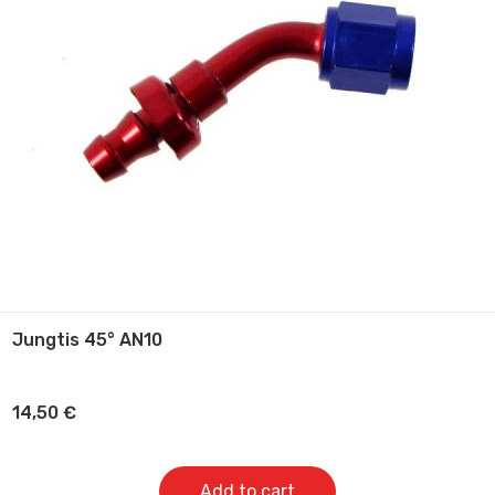
Jungtis 45° AN10
14,50
€
Add to cart