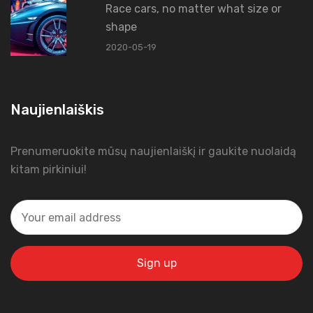
Race cars, no matter what size or
shape
2020-05-19
Naujienlaiškis
Prenumeruokite mūsų naujienlaiškį ir gaukite nuolaidą
kitam pirkiniui!