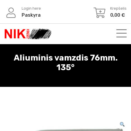
Login here
Krepšelis
Paskyra
0,00
€
Aliuminis vamzdis 76mm.
135°