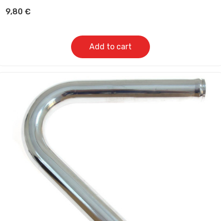
9,80
€
Add to cart