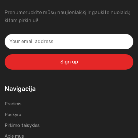
Prenumeruokite mūsų naujienlaiškį ir gaukite nuolaidą
kitam pirkiniui!
Navigacija
Pradinis
Paskyra
Pirkimo taisyklės
Apie mus