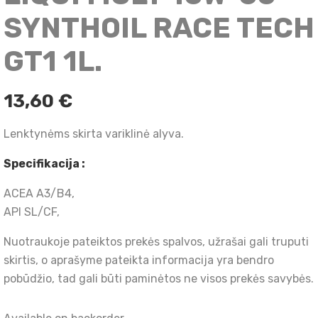
SYNTHOIL RACE TECH
GT1 1L.
13,60
€
Lenktynėms skirta variklinė alyva.
Specifikacija :
ACEA A3/B4,
API SL/CF,
Nuotraukoje pateiktos prekės spalvos, užrašai gali truputi
skirtis, o aprašyme pateikta informacija yra bendro
pobūdžio, tad gali būti paminėtos ne visos prekės savybės.